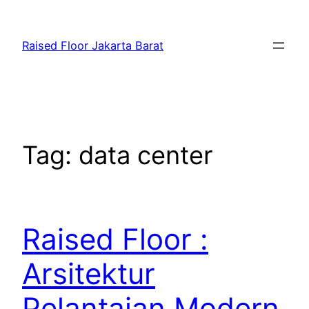
Skip
to
Raised Floor Jakarta Barat
content
Tag:
data center
Raised Floor :
Arsitektur
Pelantaian Modern